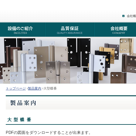
会社概
トップページ
›
製品案内
›大型蝶番
大型蝶番
PDFの図面をダウンロードすることが出来ます。